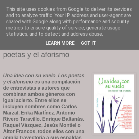
This site uses cookies from Google to deliver its services
and to analyze traffic. Your IP address and user-agent are
shared with Google along with performance and security
TODO AFORISMOS. NADA MENOS QUE AFORISMOS.
metrics to ensure quality of service, generate usage
GESTIONA: CYPRESS CULTURA
statistics, and to detect and address abuse.
LEARN MORE
GOT IT
UNA IDEA CON SU VUELO. Los
poetas y el aforismo
Una idea con su vuelo. Los poetas
y el aforismo
es una compilación
de entrevistas a autores que
combinan ambos géneros con
igual acierto. Entre ellos se
incluyen nombres como Carlos
Marzal, Erika Martínez, Antonio
Rivero Taravillo, Enrique Baltanás,
Raquel Vázquez, Jesús Montiel o
Aitor Francos, todos ellos con una
amplia trayectoria a sus espaldas.