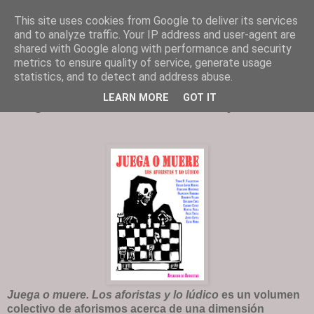
This site uses cookies from Google to deliver its services
and to analyze traffic. Your IP address and user-agent are
shared with Google along with performance and security
TODO AFORISMOS. NADA MENOS QUE AFORISMOS.
metrics to ensure quality of service, generate usage
GESTIONA: CYPRESS CULTURA
statistics, and to detect and address abuse.
LEARN MORE
GOT IT
Juega o muere. Los aforistas y lo lúdico
Juega o muere. Los aforistas y lo lúdico
es
un volumen
colectivo de aforismos acerca de una dimensión