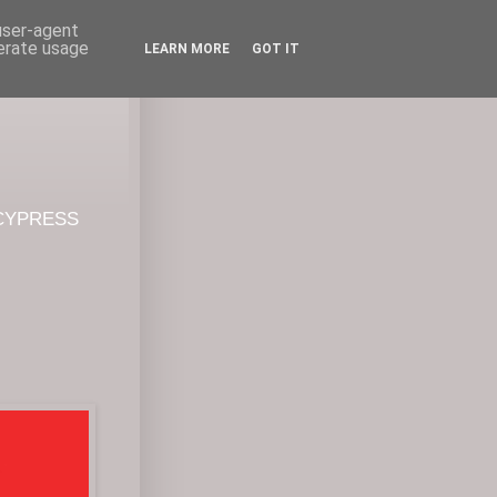
 user-agent
nerate usage
LEARN MORE
GOT IT
CYPRESS