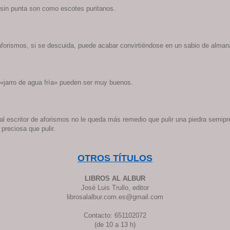
sin punta son como escotes puritanos.
 aforismos, si se descuida, puede acabar convirtiéndose en un sabio de alma
«jarro de agua fría» pueden ser muy buenos.
l escritor de aforismos no le queda más remedio que pulir una piedra semipr
 preciosa que pulir.
OTROS TÍTULOS
LIBROS AL ALBUR
José Luis Trullo, editor
librosalalbur.com.es@gmail.com
Contacto: 651102072
(de 10 a 13 h)