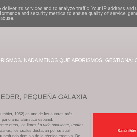
deliver its services and to analyze traffic. Your IP address and
formance and security metrics to ensure quality of service, ge
 abuse.
RISMOS. NADA MENOS QUE AFORISMOS. GESTIONA: 
EDER, PEQUEÑA GALAXIA
umbier, 1952) es uno de los autores más
 panorama aforístico español.
ntre otros, los libros
La vida ondulante
,
Ironías
itarias
, los cuales destacan por su sutil
 profundo dominio de la técnica creativa. De