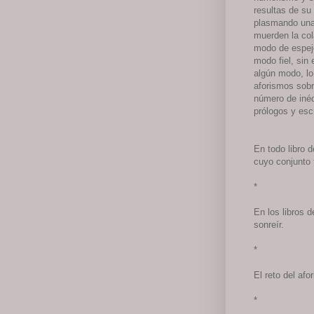
resultas de su 
plasmando una 
muerden la col
modo de espejo
modo fiel, sin 
algún modo, lo
aforismos sobr
número de inéd
prólogos y escr
En todo libro 
cuyo conjunto f
*
En los libros 
sonreír.
*
El reto del afo
*