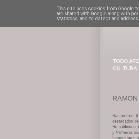
This site uses cookies from Google to 
are shared with Google along with per
statistics, and to detect and address
TODO AFO
CULTURA
RAMÓN 
Ramón Eder (L
destacados del
Ha publicado, e
y
Palmeras sol
humorismo y su