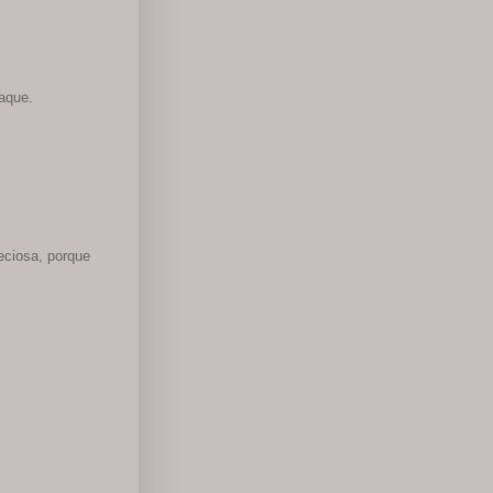
naque.
eciosa, porque